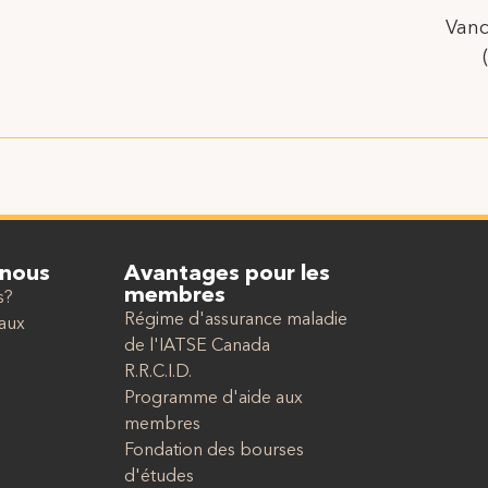
Vanc
 nous
Avantages pour les
membres
s?
Régime d'assurance maladie
caux
de l'IATSE Canada
R.R.C.I.D.
Programme d'aide aux
membres
Fondation des bourses
d'études