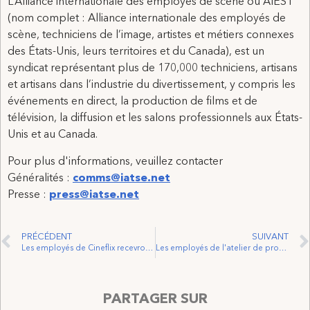
L’Alliance internationale des employés de scène ou AIEST
(nom complet : Alliance internationale des employés de
scène, techniciens de l’image, artistes et métiers connexes
des États-Unis, leurs territoires et du Canada), est un
syndicat représentant plus de 170,000 techniciens, artisans
et artisans dans l’industrie du divertissement, y compris les
événements en direct, la production de films et de
télévision, la diffusion et les salons professionnels aux États-
Unis et au Canada.
Pour plus d'informations, veuillez contacter
Généralités :
comms@iatse.net
Presse :
press@iatse.net
PRÉCÉDENT
SUIVANT
Les employés de Cineflix recevront 2,5 millions de dollars dans un accord négocié par les syndicats
Les employés de l'atelier de production de costumes au festival de Stratford votent pour rejoindre l'AIEST
PARTAGER SUR