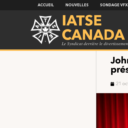
ACCUEIL
NOUVELLES
SONDAGE VFX
IATSE
CANADA
Le Syndicat derrière le divertissemen
Joh
pré
21 oc