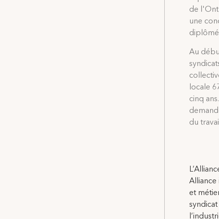
de l'Ont
une conc
diplômé 
Au début
syndicat
collectiv
locale 6
cinq ans
demande 
du trava
L’Allian
Alliance
et métie
syndicat
l’indust