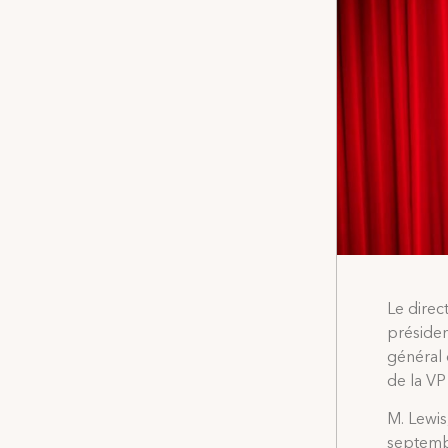
Le direc
présiden
général 
de la VP
M. Lewis
septembr