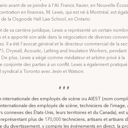
ario avant de se joindre à l'AI. Francis Xavier, en Nouvelle-Écos
entration en finances, M. Lewis, qui est né à Montréal, est éga
de la Osgoode Hall Law School, en Ontario.
 de sa carrière juridique, Lewis a représenté un certain nombr
s et a apporté son aide dans la négociation de diverses conven
es. Il a été l'avocat général et le directeur commercial de la sec
75, Drywall, Acoustic, Lathing and Insulation Workers, pendant
. De plus, Lewis a siégé comme médiateur et arbitre privé à la
conjointe des parties à un conflit. Lewis a également pratiqué 
il syndical à Toronto avec Jesin et Watson.
# # #
ce internationale des employés de scène ou AIEST (nom comple
 internationale des employés de scène, techniciens de l’image, a
rs connexes des États-Unis, leurs territoires et du Canada), est 
 représentant plus de 170,000 techniciens, artisans et artisans 
rie du divertissement, y compris les événements en direct, la p