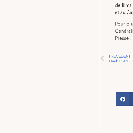
de films 
et au Ca
Pour plu
Générali
Presse :
PRÉCÉDENT
Québec AMC F