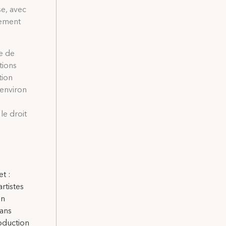
se, avec
lement
e de
tions
tion
 environ
le droit
t :
rtistes
un
dans
roduction