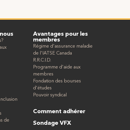
 nous
Avantages pour les
membres
s?
Régime d'assurance maladie
caux
de l'IATSE Canada
R.R.C.I.D.
Programme d'aide aux
membres
Fondation des bourses
d'études
Pouvoir syndical
 inclusion
Comment adhérer
s
as de
Sondage VFX