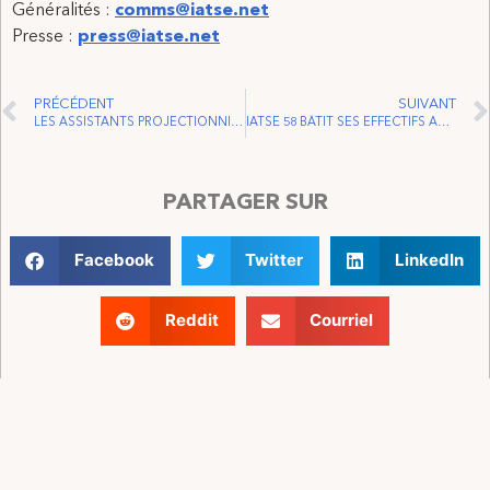
Généralités :
comms@iatse.net
Presse :
press@iatse.net
PRÉCÉDENT
SUIVANT
LES ASSISTANTS PROJECTIONNISTES DU TIFF VOTENT POUR LA REPRÉSENTATION IATSE
IATSE 58 BÂTIT SES EFFECTIFS AVEC LES MENUISIERS DU YPT
PARTAGER SUR
Facebook
Twitter
LinkedIn
Reddit
Courriel