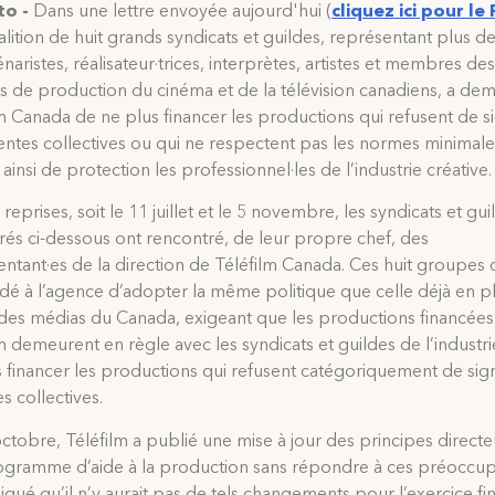
to -
Dans une lettre envoyée aujourd'hui (
cliquez ici pour le
lition de huit grands syndicats et guildes, représentant plus d
naristes, réalisateur·trices, interprètes, artistes et membres des
s de production du cinéma et de la télévision canadiens, a de
m Canada de ne plus financer les productions qui refusent de s
entes collectives ou qui ne respectent pas les normes minimale
 ainsi de protection les professionnel·les de l’industrie créative.
reprises, soit le 11 juillet et le 5 novembre, les syndicats et gui
és ci-dessous ont rencontré, de leur propre chef, des
ntant·es de la direction de Téléfilm Canada. Ces huit groupes 
é à l’agence d’adopter la même politique que celle déjà en p
des médias du Canada, exigeant que les productions financées
m demeurent en règle avec les syndicats et guildes de l’industri
s financer les productions qui refusent catégoriquement de sig
s collectives.
ctobre, Téléfilm a publié une mise à jour des principes direct
ogramme d’aide à la production sans répondre à ces préoccup
diqué qu’il n’y aurait pas de tels changements pour l’exercice fi