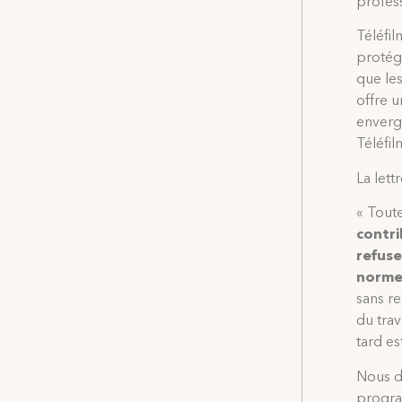
profess
Téléfi
protége
que les
offre u
envergu
Téléfil
La lett
« Tout
contri
refuse
norme
sans re
du trav
tard es
Nous de
progra