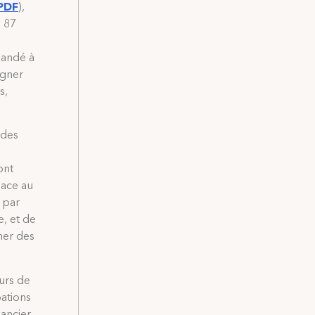
 PDF
),
e 87
mandé à
igner
s,
ldes
ont
lace au
 par
e, et de
ner des
eurs de
ations
nancier