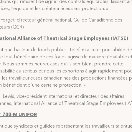
ions qui refusent de signer des contrats équitables, laissant ain
rices, l’équipe et les créateur·rices sans protection. »
Forget, directeur général national, Guilde Canadienne des
ateurs (GCR)
ational Alliance of Theatrical Stage Employees (IATSE)
nt que bailleur de fonds publics, Téléfilm a la responsabilité de 
e tout bénéficiaire de ces fonds agisse de manière équitable e
e. Nous sommes heureux·ses qu’ils semblent prendre cette
abilité au sérieux et nous les exhortons à agir rapidement pou
r, les travailleur·euses canadien·nes des productions financées 
m bénéficient d’une certaine protection. »
 Lewis, vice-président international et directeur des affaires
nnes, International Alliance of Theatrical Stage Employees (I
 700-M UNIFOR
nt que syndicats et guildes représentant les travailleurs talentu