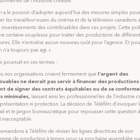
ionnel·les de l’industrie créative.
lm a le pouvoir d’adopter aujourd’hui des mesures simples pou
r les travailleur·euses du cinéma et de la télévision canadiens a
 investissements des contribuables dans ces projets. Cette pol
ne certaine souplesse pour traiter des productions de différen
res. Elle n’entraîne aucun nouveau coût pour l’agence. Et pou
m n’a toujours pas agi. »
re poursuit en ces termes :
es nos organisations croient fermement que
l’argent des
buables ne devrait pas servir à financer des productions
nt de signer des contrats équitables ou de se conforme
s minimales,
laissant ainsi les professionnel·les de l’industrie c
présentation ni protection. La décision de Téléfilm d’invoquer l
ail et le jargon bureaucratique pour repousser cette question 
t inacceptable.
mandons à Téléfilm de réviser les lignes directrices de son
mme de production à temps pour sa prochaine assemblée pu