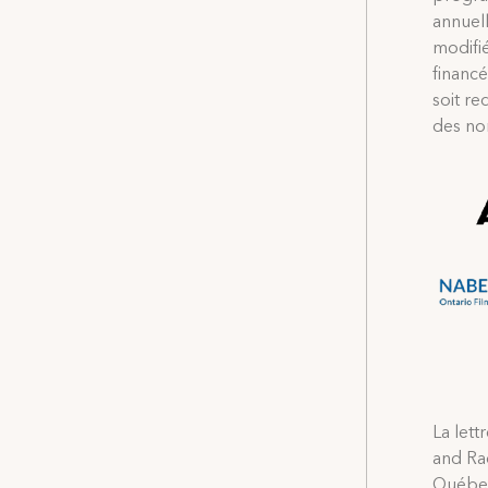
annuel
modifi
financé
soit re
des nor
La lett
and Rad
Québec