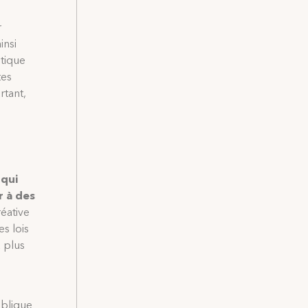
r
insi
itique
tes
rtant,
 qui
r à des
réative
es lois
à plus
blique