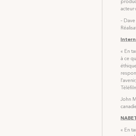
product
acteur·
– Dave 
Réalis
Intern
« En ta
à ce qu
éthiqu
respons
l’aveni
Téléfil
John M.
canadie
NABET
« En ta