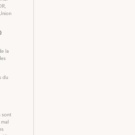
OR,
’Union
)
de la
les
es du
 sont
s mal
es