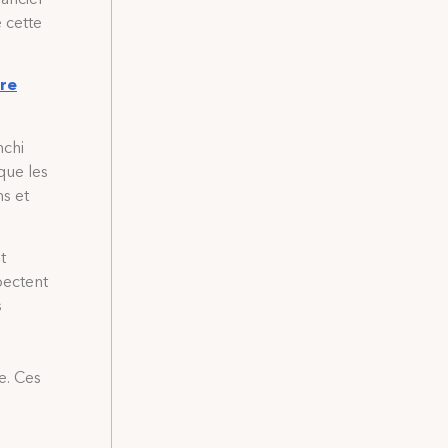
 cette
tre
nchi
que les
ns et
t
pectent
s
e. Ces