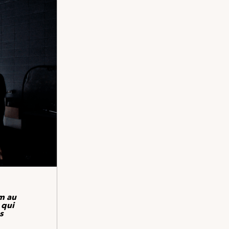
lm au
 qui
s