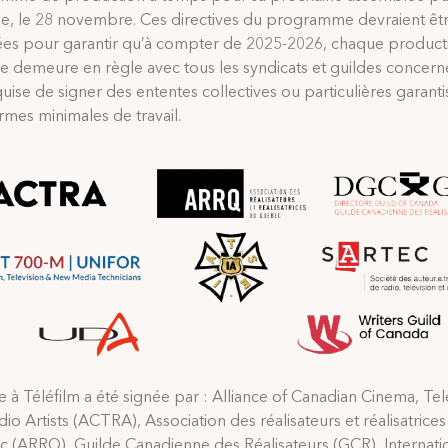
le, le 28 novembre. Ces directives du programme devraient êt
ées pour garantir qu’à compter de 2025-2026, chaque product
e demeure en règle avec tous les syndicats et guildes concern
quise de signer des ententes collectives ou particulières garanti
mes minimales de travail.
re à Téléfilm a été signée par : Alliance of Canadian Cinema, Tel
io Artists (ACTRA), Association des réalisateurs et réalisatrice
 (ARRQ), Guilde Canadienne des Réalisateurs (GCR), Internati