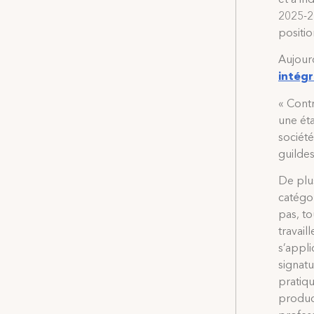
2025-20
positio
Aujourd
intégr
« Cont
une éta
société
guildes
De plus
catégo
pas, t
travail
s’appl
signatu
pratiq
produc