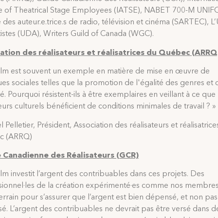
ce of Theatrical Stage Employees (IATSE), NABET 700-M UNIF
 des auteur.e.trice.s de radio, télévision et cinéma (SARTEC), L
tistes (UDA), Writers Guild of Canada (WGC).
ation des réalisateurs et réalisatrices du Québec (ARRQ
film est souvent un exemple en matière de mise en œuvre de
ues sociales telles que la promotion de l'égalité des genres et 
té. Pourquoi résistent-ils à être exemplaires en veillant à ce que 
leurs culturels bénéficient de conditions minimales de travail ? »
l Pelletier, Président, Association des réalisateurs et réalisatric
c (ARRQ)
 Canadienne des Réalisateurs (GCR)
ilm investit l’argent des contribuables dans ces projets. Des
sionnel·les de la création expérimenté·es comme nos membres
terrain pour s’assurer que l’argent est bien dépensé, et non pa
é. L’argent des contribuables ne devrait pas être versé dans d