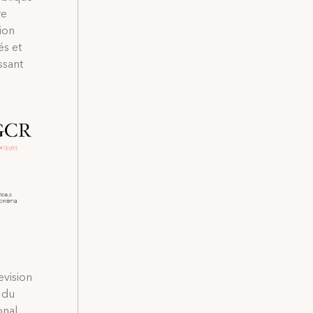
re
ion
és et
ssant
evision
s du
onal