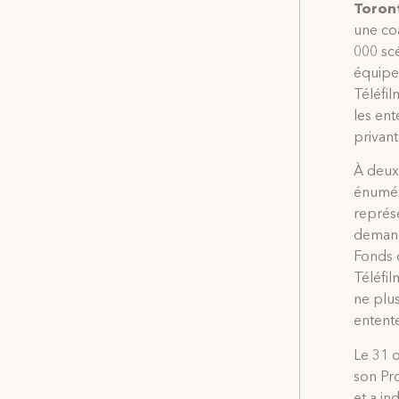
Toron
une coa
000 scé
équipe
Téléfil
les ent
privant
À deux 
énumér
représe
demand
Fonds 
Téléfil
ne plu
entente
Le 31 o
son Pr
et a in