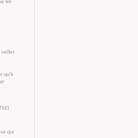
si les
veiller
t
r qu’à
par
ATSE)
eux qui