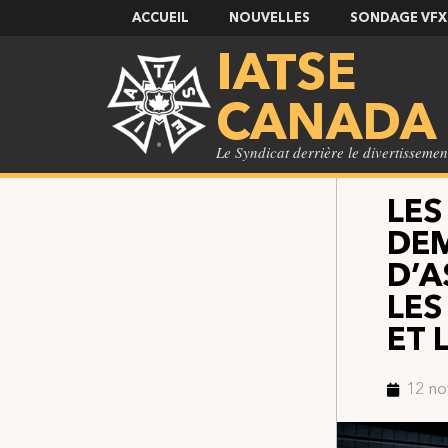
ACCUEIL
NOUVELLES
SONDAGE VFX
IATSE
CANADA
Le Syndicat derrière le divertissemen
LES
DEM
D’A
LES
ET 
12 n