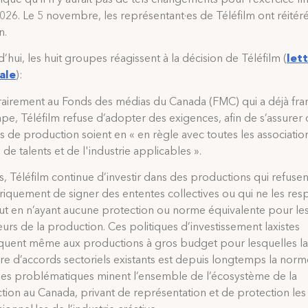
26. Le 5 novembre, les représentant·es de Téléfilm ont réitéré
n.
’hui, les huit groupes réagissent à la décision de Téléfilm (
let
ale
):
rairement au Fonds des médias du Canada (FMC) qui a déjà fra
pe, Téléfilm refuse d’adopter des exigences, afin de s’assurer 
s de production soient en « en règle avec toutes les associatio
 de talents et de l'industrie applicables ».
, Téléfilm continue d’investir dans des productions qui refusen
riquement de signer des ententes collectives ou qui ne les res
out en n’ayant aucune protection ou norme équivalente pour le
leurs de la production. Ces politiques d’investissement laxistes
iquent même aux productions à gros budget pour lesquelles la
re d’accords sectoriels existants est depuis longtemps la norm
ues problématiques minent l’ensemble de l’écosystème de la
tion au Canada, privant de représentation et de protection les