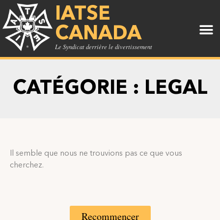
IATSE
CANADA
Le Syndicat derrière le divertissement
CATÉGORIE : LEGAL
Il semble que nous ne trouvions pas ce que vous
cherchez.
Recommencer