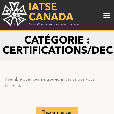
IATSE
CANADA
Le Syndicat derrière le divertissement
CATÉGORIE :
CERTIFICATIONS/DEC
Il semble que nous ne trouvions pas ce que vous
cherchez.
Recommencer