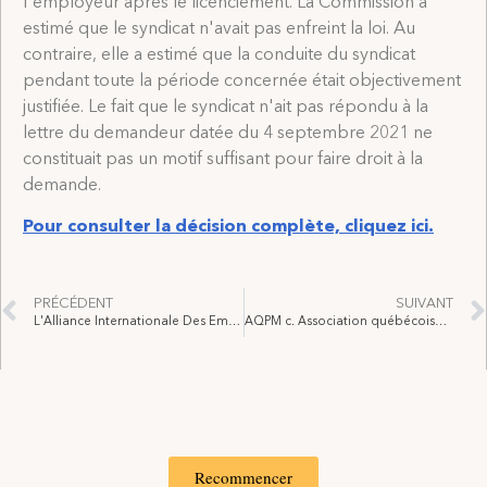
l'employeur après le licenciement. La Commission a
estimé que le syndicat n'avait pas enfreint la loi. Au
contraire, elle a estimé que la conduite du syndicat
pendant toute la période concernée était objectivement
justifiée. Le fait que le syndicat n'ait pas répondu à la
lettre du demandeur datée du 4 septembre 2021 ne
constituait pas un motif suffisant pour faire droit à la
demande.
Pour consulter la décision complète, cliquez ici.
PRÉCÉDENT
SUIVANT
L'Alliance Internationale Des Employés de Scène et de Théâtre, des Techniciens de l'image, des artistes et des Métiers Connexes des États-Unis, de ses Territoires et du Canada, Section Locale 906 v. P.E.I Arts Guild Inc.
AQPM c. Association québécoise des techniciens et techniciennes de l'image et du son, section locale 514 de l'Alliance internationale des employés de scène, de théâtre, techniciens de l'image, artistes et métiers connexes des États-Unis, ses territoires et du Canada, 2022 QCTAT 5837
Recommencer