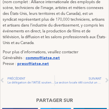
(nom complet : Alliance internationale des employés de
scène, techniciens de l’image, artistes et métiers connexes
des États-Unis, leurs territoires et du Canada), est un
syndicat représentant plus de 170,000 techniciens, artisans
et artisans dans l’industrie du divertissement, y compris les
événements en direct, la production de films et de
télévision, la diffusion et les salons professionnels aux États-
Unis et au Canada.
Pour plus d'informations, veuillez contacter
Généralités :
comms@iatse.net
Presse :
press@iatse.net
PRÉCÉDENT
SUIVANT
La délégation de l'IATSE soutient la convention de quatre ans 15 amendements constitutionnels adoptés par la délégation lors de la 64ème convention triennale
La section locale 680 conclut un accord avec le Neptune Theatre
PARTAGER SUR