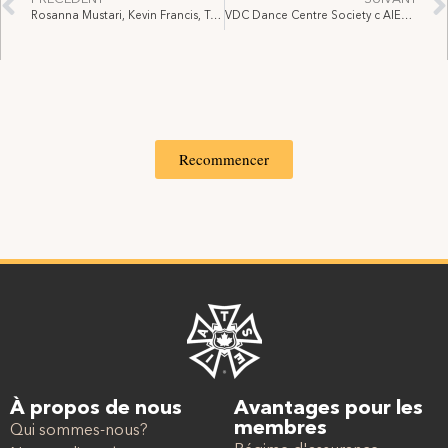
Rosanna Mustari, Kevin Francis, Terence Thomas, Rodney Nembhard et Quincy Akande v SCFP section locale 79, 2022 CanLII 2433 (ON LRB), decision datée du 11 janvier, 2022
VDC Dance Centre Society c AIEST 118 2023, date de décision 11 décembre 2023
Recommencer
À propos de nous
Avantages pour les
membres
Qui sommes-nous?