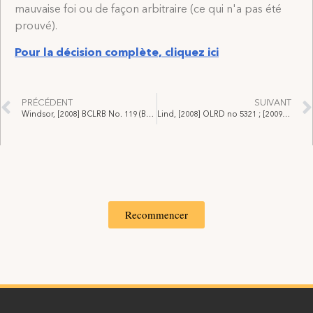
mauvaise foi ou de façon arbitraire (ce qui n'a pas été
prouvé).
Pour la décision complète, cliquez ici
PRÉCÉDENT
SUIVANT
Windsor, [2008] BCLRB No. 119 (BC Labour Relations Board)
Lind, [2008] OLRD no 5321 ; [2009] OLRD no 30 et 247.
Recommencer